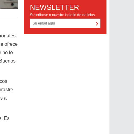
NEWSLETTER
Suscríbase a nuestro boletín de noticias
sionales
se ofrece
e no lo
e Buenos
icos
rrastre
os a
s. Es