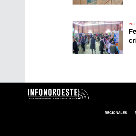
POL
Fe
cr
REGIONALES