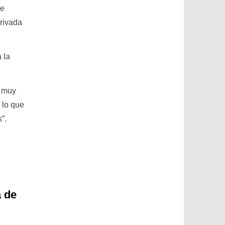
ue
privada
 la
e muy
 lo que
”.
a de