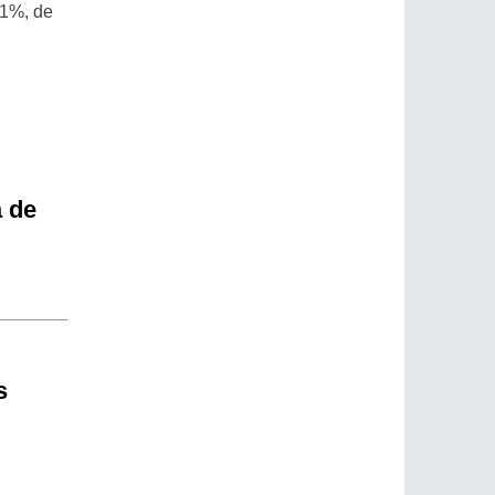
,1%, de
a de
s