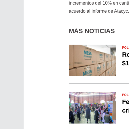
incrementos del 10% en canti
acuerdo al informe de Atacyc
MÁS NOTICIAS
POL
Re
$1
POL
Fe
cr