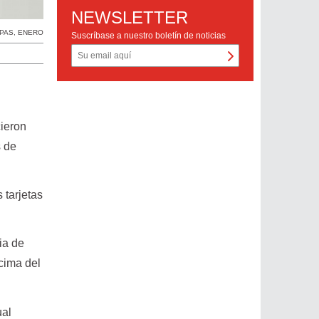
NEWSLETTER
PAS
,
ENERO
Suscríbase a nuestro boletín de noticias
cieron
s de
 tarjetas
ia de
cima del
ual