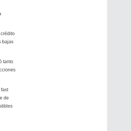
a
 crédito
s bajas
ó tanto
acciones
fast
ce de
tibles