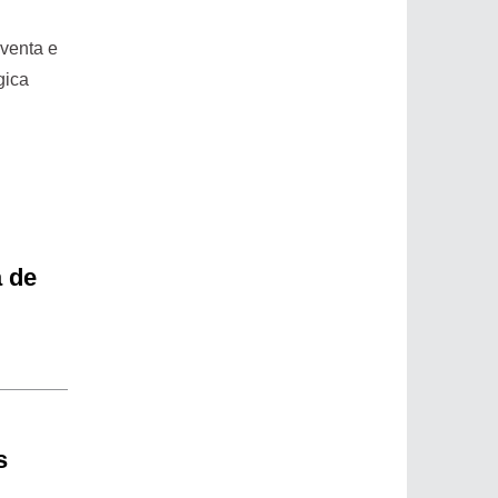
 venta e
gica
a de
s