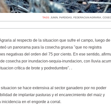
TAGS:
JUNíN
,
PéRDIDAS
,
FEDERACIóN AGRARIA
,
COSE
 Agraria al respecto de la situacion que sufre el campo, luego de
lanteó un panorama para la cosecha gruesa "que no registra
es negativas del orden del 75 por ciento. En ese sentido, afir
 de cosecha por inundacion-sequia-inundacion, con lluvia acu
tuacion crítica de brote y podredumbre". .
situacion se hace extensiva al sector ganadero por no poder
bilidad de implantar pasturas y el encarecimiento del maiz y
 inicidencia en el engorde a corral.