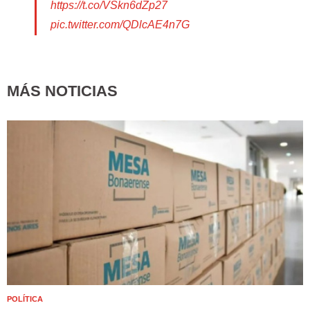
https://t.co/VSkn6dZp27
pic.twitter.com/QDlcAE4n7G
— INDEC Argentina (@INDECArgentina)
September 23, 2020
MÁS NOTICIAS
POLÍTICA