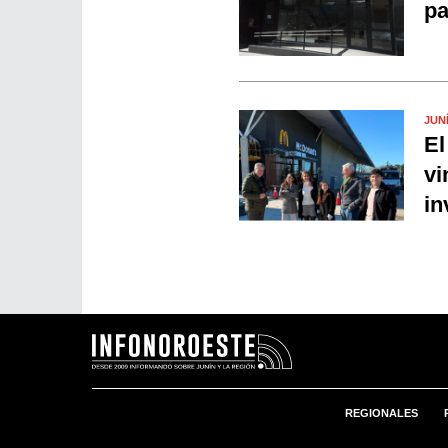
pa
JUN
El
vi
in
REGIONALES