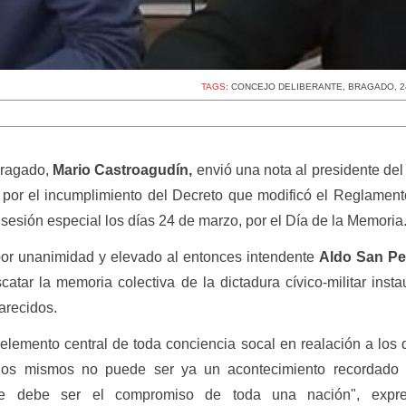
TAGS:
CONCEJO DELIBERANTE
,
BRAGADO
,
2
Bragado,
Mario Castroagudín,
envió una nota al presidente de
, por el incumplimiento del Decreto que modificó el Reglament
sesión especial los días 24 de marzo, por el Día de la Memoria
por unanimidad y elevado al entonces intendente
Aldo San P
atar la memoria colectiva de la dictadura cívico-militar inst
arecidos.
elemento central de toda conciencia socal en realación a los
los mismos no puede ser ya un acontecimiento recordado 
ue debe ser el compromiso de toda una nación", expr