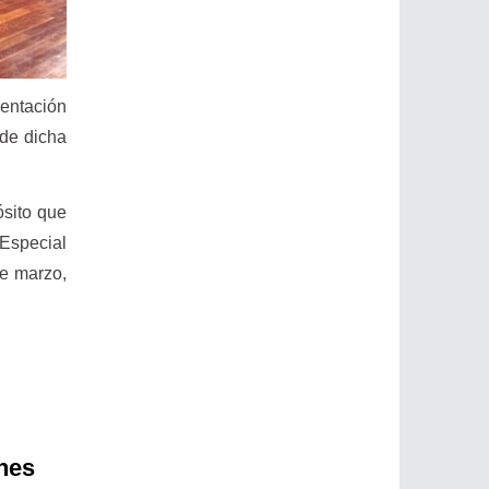
entación
 de dicha
ósito que
 Especial
de marzo,
nes