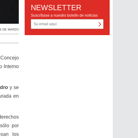
NEWSLETTER
Suscríbase a nuestro boletín de noticias
4 DE MARZO
l Concejo
o Interno
.
edro
y se
aurada en
 derechos
sólo por
esan los