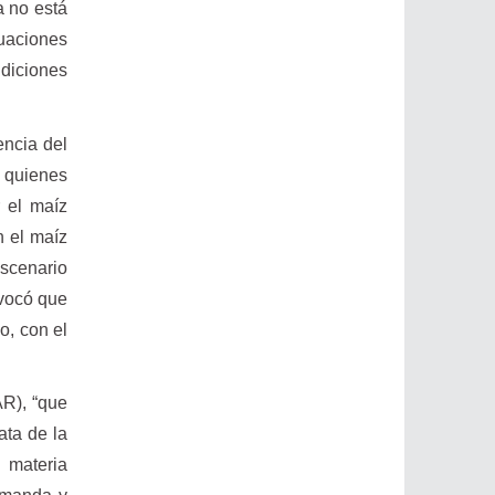
a no está
uaciones
diciones
encia del
 quienes
r el maíz
n el maíz
escenario
ovocó que
o, con el
AR), “que
ata de la
n materia