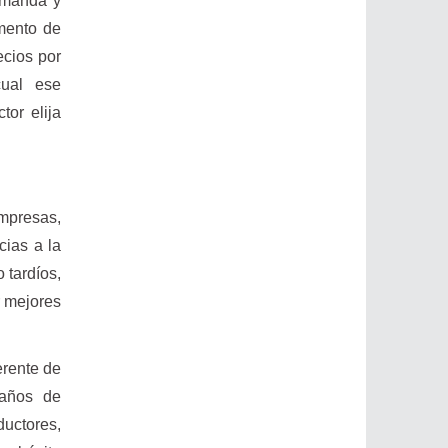
emanda y
emento de
ecios por
cual ese
tor elija
mpresas,
cias a la
 tardíos,
r mejores
erente de
años de
ductores,