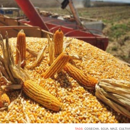
TAGS:
COSECHA
,
SOJA
,
MAíZ
,
CULTIV