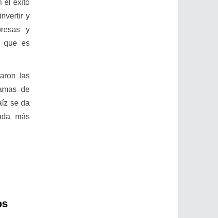
 el éxito
nvertir y
presas y
o que es
aron las
ramas de
aíz se da
inda más
os