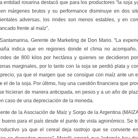
a entidad rosarina destacó que para los productores “la soja y
e en márgenes brutos y su performance disminuye en dos sit
ientales adversas, los rindes son menos estables, y en con
ancado frente al maíz”.
 Santamarina, Gerente de Marketing de Don Mario. “La experi
mpaña indica que en regiones donde el clima no acompaño,
indes de 800 kilos por hectárea y quienes se decidieron po
onas marginales, por lo tanto con la soja se perdió plata y co
e precio, ya que el margen que se consigue con maíz ante un 
 el de la soja. Por último, hay una cuestión financiera que pr
e hicieran de manera anticipada, en pesos y a un año de plaz
 en caso de una depreciación de la moneda.
dente de la Asociación de Maíz y Sorgo de la Argentina (MAIZ
bueno para el país desde el punto de vista agronómico. Se tr
productivo ya que el cereal deja rastrojo que se convierte e