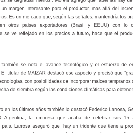
elos se degradan menos”. Morelli agregó que “además hay d
 un margen interesante para el productor, mas allá del incr
mos. Es un mercado que, según las señales, mantendría los pr
en otros países exportadores (Brasil y EEUU) con lo 
 se ve reflejado en los precios a futuro, hace que el produc
también se nota el avance tecnológico y el esfuerzo de e
 El titular de MAIZAR destacó ese aspecto y precisó que “gra
ecnologías, con posibilidades de incorporar maíces tempranos o
 fecha de siembra según las condiciones climáticas para obtene
ivo en los últimos años también lo destacó Federico Larrosa, G
 Argentina, la empresa que acaba de celebrar sus 15 
 pais. Larrosa aseguró que “hay un tridente que tiene a pro