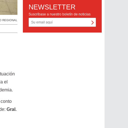
NEWSLETTER
Suscríbase a nuestro boletín de noticias
O REGIONAL
ituación
a el
andemia.
 conto
 de:
Gral.