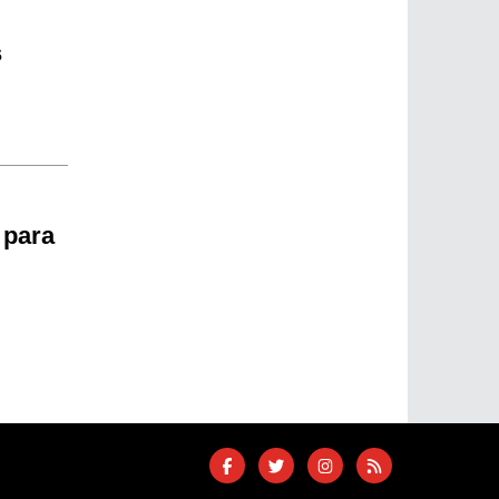
s
 para