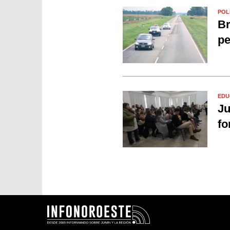
POL
Br
pe
EDU
Ju
fo