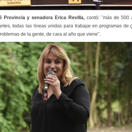
 Provincia y senadora Erica Revilla,
contó: "más de 500 af
tantes, todas las lineas unidas para trabajar en programas de 
roblemas de la gente, de cara al año que viene".