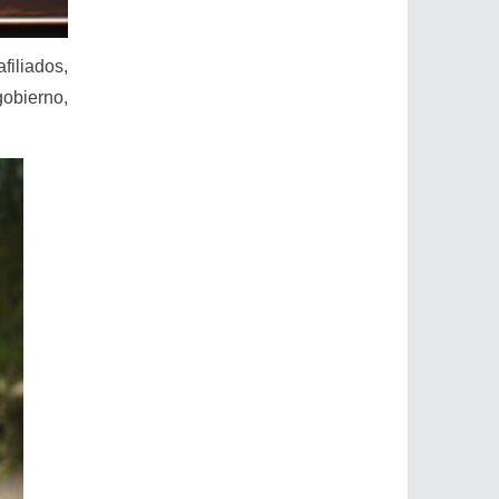
iliados,
gobierno,