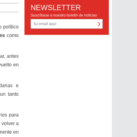
NEWSLETTER
Suscríbase a nuestro boletín de noticias
 político
es
como
ar, antes
vuelto en
darias e
un tanto
rios para
 volver a
anente en