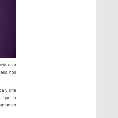
ncia esta
 eso nos
ica y una
s que la
 rumbo en