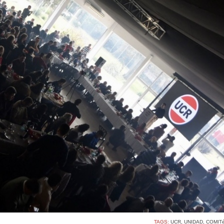
TAGS:
UCR
,
UNIDAD
,
COMIT