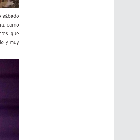
te sábado
cia, como
ntes que
ido y muy