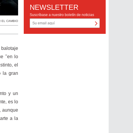
NEWSLETTER
Suscríbase a nuestro boletín de noticias
 EL CAMBIO
 balotaje
e "en lo
tinto, el
ó la gran
into y un
te, es lo
n, aunque
rte a la