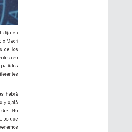
l dijo en
cio Macri
es de los
ente creo
partidos
iferentes
es, habrá
e y ojalá
cidos. No
a porque
 tenemos