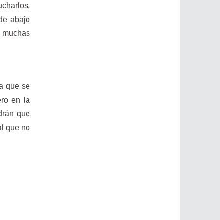
ucharlos,
 de abajo
, muchas
ma que se
ero en la
ndrán que
al que no