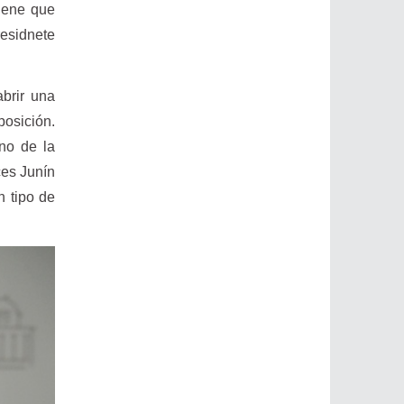
iene que
residnete
abrir una
posición.
no de la
ces Junín
n tipo de