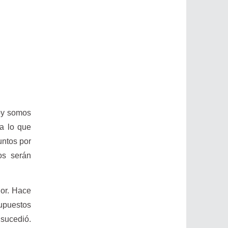
oy somos
a lo que
untos por
os serán
or. Hace
upuestos
sucedió.