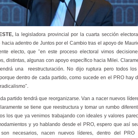
ESTE,
la legisladora provincial por la cuarta sección electora
o hacia adentro de Juntos por el Cambio tras el apoyo de Mauri
idente electo, que "en este proceso electoral vimos decision
s, distintas, algunas con apoyo específico hacia Milei. Claram
ndrá una reestructuración. No dijo ruptura pero todos los 
 porque dentro de cada partido, como sucede en el PRO hay d
radicalismo".
a partido tendrá que reorganizarse. Van a nacer nuevos líder
claramente se tiene que reestructura y tomar un rumbo diferent
s los que ya venimos trabajando con ideales y valores pare
odamientos y yo hablando desde el PRO, espero que así se
 son necesarios, nacen nuevos líderes, dentro del PRO