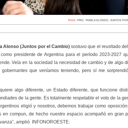
TAGS:
PRO
,
YAMILA ALONSO
,
JUNTOS POR
a Alonso (Juntos por el Cambio)
sostuvo que el reusltado del
 como presidente de Argentina para el período 2023-2027 qu
de. Veía en la sociedad la necesidad de cambio y de algo dis
os gobernantes que veníamos teniendo, pero sí me sorprendi
uiere algo diferente, un Estado diferente, que funcione dist
tundiades de la gente. Es totalmente respetable el voto de la gen
argentinos eligió y nosotros, debemos trabajar como oposició
s en compun, de hecho nuestro espacio acompañó en gran pa
ad Avanza", amplió INFONOROESTE.