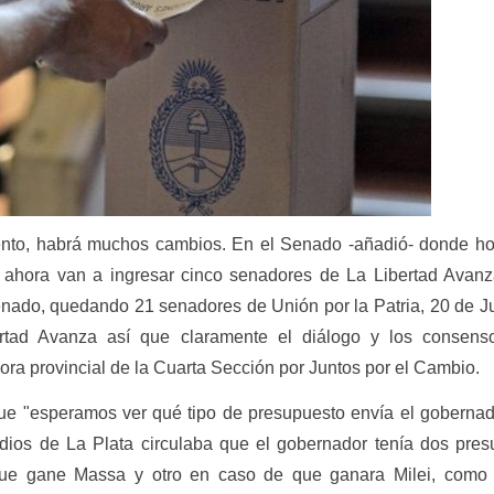
ento, habrá muchos cambios. En el Senado -añadió- donde h
ahora van a ingresar cinco senadores de La Libertad Avanz
enado, quedando 21 senadores de Unión por la Patria, 20 de J
tad Avanza así que claramente el diálogo y los consens
adora provincial de la Cuarta Sección por Juntos por el Cambio.
e "esperamos ver qué tipo de presupuesto envía el gobernad
ios de La Plata circulaba que el gobernador tenía dos pres
que gane Massa y otro en caso de que ganara Milei, como 