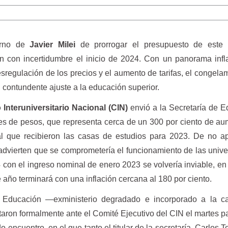
erno de
Javier Milei
de prorrogar el presupuesto de este 
n con incertidumbre el inicio de 2024. Con un panorama infl
sregulación de los precios y el aumento de tarifas, el congela
 contundente ajuste a la educación superior.
Interuniversitario Nacional (CIN)
envió a la Secretaría de 
nes de pesos, que representa cerca de un 300 por ciento de a
cial que recibieron las casas de estudios para 2023. De no a
advierten que se comprometería el funcionamiento de las univ
024 con el ingreso nominal de enero 2023 se volvería inviable, en
e año terminará con una inflación cercana al 180 por ciento.
 Educación —exministerio degradado e incorporado a la ca
ron formalmente ante el Comité Ejecutivo del CIN el martes p
encuentro, en el que tanto el titular de la secretaría, Carlos To