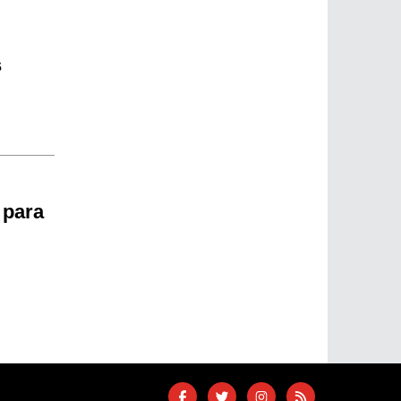
s
 para