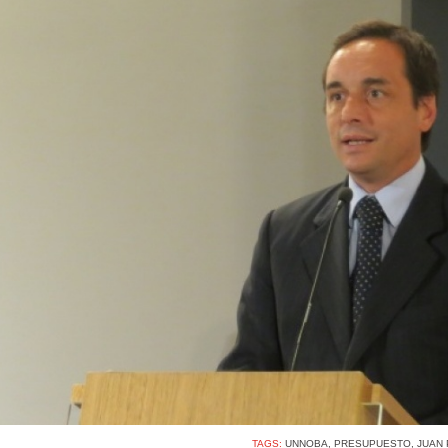
TAGS:
UNNOBA
,
PRESUPUESTO
,
JUAN 