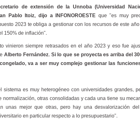
ecretario de extensión de la Unnoba (Universidad Naci
uan Pablo Itoiz, dijo a INFONOROESTE
que "es muy preo
puesto 2023 te obliga a gestionar con los recursos de este añ
l 150% de inflación".
o vinieron siempre retrasados en el año 2023 y eso fue aju
de
Alberto Fernández.
Si lo que se proyecta es arriba del 3
congelado, va a ser muy complejo gestionar las funcione
l sistema es muy heterogéneo con universidades grandes, p
de normalización, otras consolidadas y cada una tiene su mec
nan unas mejor que otras, pero hay una desvalorización del
versitario en particular respecto a lo presupuestario".