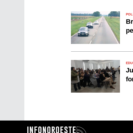
POL
Br
pe
EDU
Ju
fo