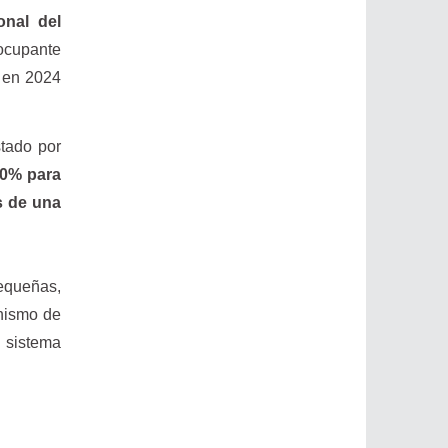
onal del
cupante
o en 2024
stado por
00% para
s de una
equeñas,
anismo de
 sistema