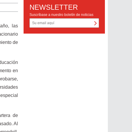
NEWSLETTER
Suscríbase a nuestro boletín de noticias
año, las
acionario
miento de
Educación
umento en
probarse,
ersidades
 especial
rtera de
asado. Al
rrendell,