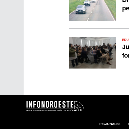
pe
EDU
Ju
fo
REGIONALES