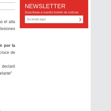
NEWSLETTER
Suscríbase a nuestro boletín de noticias
s el alta
lesiones
n por la
cruce de
 declaró
elante”
s