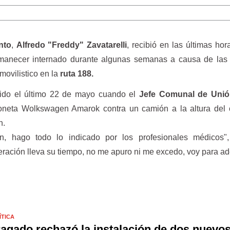
nto
,
Alfredo "Freddy" Zavatarelli
, recibió en las últimas hora
rmanecer internado durante algunas semanas a causa de las 
movilistico en la
ruta 188.
ucido el último 22 de mayo cuando el
Jefe Comunal de Unió
neta Wolkswagen Amarok contra un camión a la altura del 
n.
n, hago todo lo indicado por los profesionales médicos",
uperación lleva su tiempo, no me apuro ni me excedo, voy para ad
ÍTICA
agado rechazó la instalación de dos nuevo