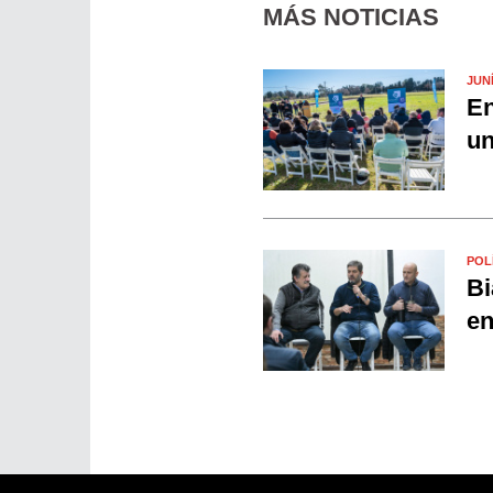
MÁS NOTICIAS
JUN
En
un
POL
Bi
en