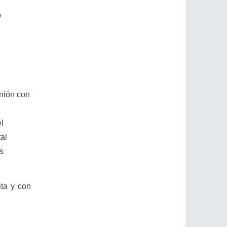
o
unión con
el
al
es
ita y con