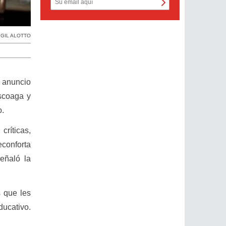
 GIL ALOTTO
l anuncio
ascoaga y
o.
críticas,
econforta
eñaló la
 que les
ducativo.