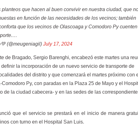
 planteos que hacen al buen convivir en nuestra ciudad, que n
opuestas en función de las necesidades de los vecinos; también
conforta que los vecinos de Olascoaga y Comodoro Py cuenten
sporte.…
to💚 (@meugeniagil)
July 17, 2024
nte de Bragado, Sergio Barenghi, encabezó este martes una re
 definir la incorporación de un nuevo servicio de transporte de
localidades del distrito y que comenzará el martes próximo con 
-Comodoro Py, con paradas en la Plaza 25 de Mayo y el Hospit
so de la ciudad cabecera- y en las sedes de las correspondient
ció que el servicio se prestará en el inicio de manera gratu
cinos con turno en el Hospital San Luis.