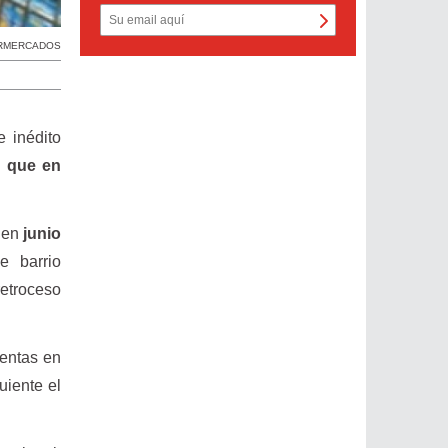
RMERCADOS
 inédito
s que en
s en
junio
e barrio
retroceso
ventas en
uiente el