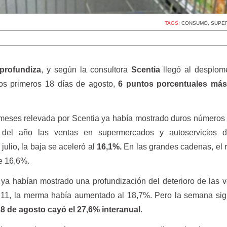
TAGS:
CONSUMO
,
SUPE
profundiza
, y según la consultora
Scentia
llegó al desplome
os primeros 18 días de agosto,
6 puntos porcentuales má
 meses relevada por Scentia ya había mostrado duros número
del año las ventas en supermercados y autoservicios d
 julio, la baja se aceleró al
16,1%.
En las grandes cadenas, el 
e 16,6%.
 ya habían mostrado una profundización del deterioro de las 
 11, la merma había aumentado al 18,7%. Pero la semana sig
 18 de agosto cayó el 27,6% interanual
.