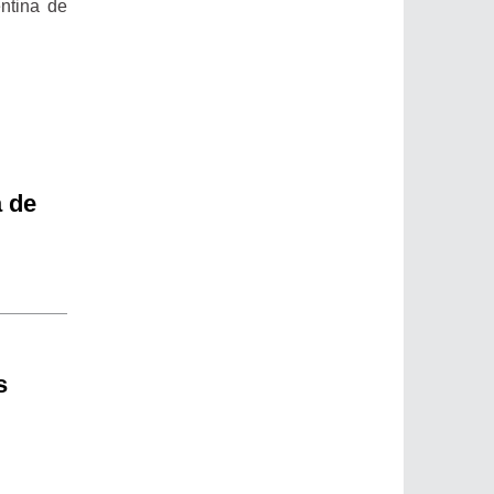
ntina de
a de
s