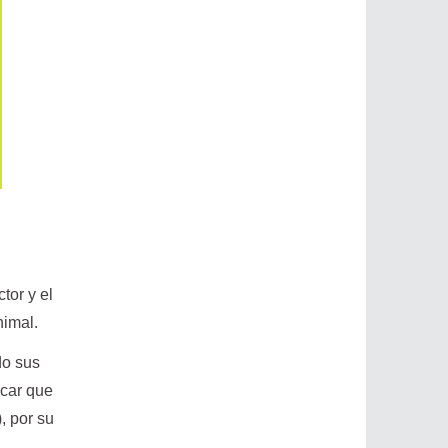
tor y el
nimal.
do sus
acar que
), por su