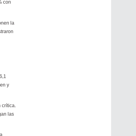
6% con
onen la
straron
6,1
gen y
crítica.
gan las
la