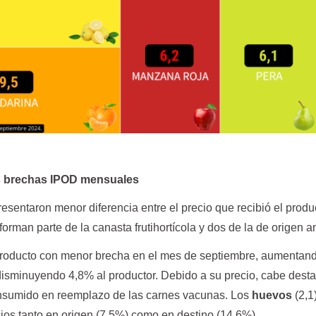
 brechas IPOD mensuales
esentaron menor diferencia entre el precio que recibió el produc
orman parte de la canasta frutihortícola y dos de la de origen a
producto con menor brecha en el mes de septiembre, aumentan
disminuyendo 4,8% al productor. Debido a su precio, cabe dest
onsumido en reemplazo de las carnes vacunas. Los
huevos
(2,1
ios tanto en origen (7,5%) como en destino (14,6%).