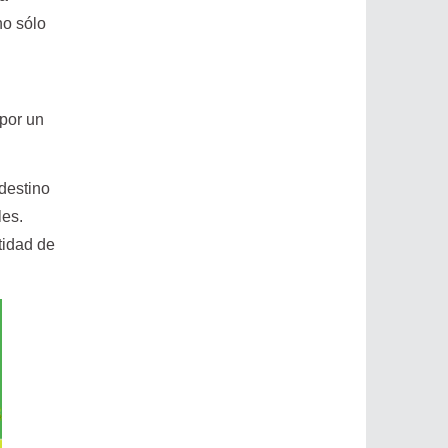
no sólo
 por un
destino
les.
tidad de