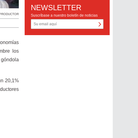
NEWSLETTER
PRODUCTOR
Suscríbase a nuestro boletín de noticias
conomías
mbre los
 góndola
 un 20,1%
ductores