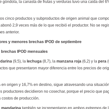
de góndola, la canasta de frutas y verduras tuvo una caída del 
los cinco productos y subproductos de origen animal que comp
abonó 2,9 veces más de lo que recibió el productor. No se regi
es anterior.
res y menores brechas IPOD de septiembre
 brechas IPOD mensuales
darina
(9,5), la
lechuga
(8,7), la
manzana roja
(6,2) y la
pera
(
uctos que presentaron mayor diferencia entre los precios de ori
en origen y 16,7% en destino, sigue atravesando una situación 
os productores decidieron no cosechar, porque el precio que pa
os costos de producción.
a
mandarina
también se incrementaron en ambos extremos de 