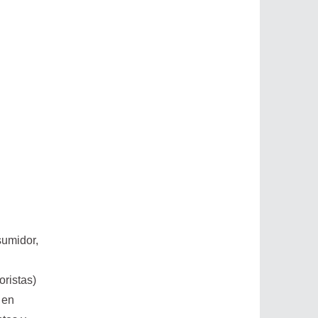
sumidor,
oristas)
 en