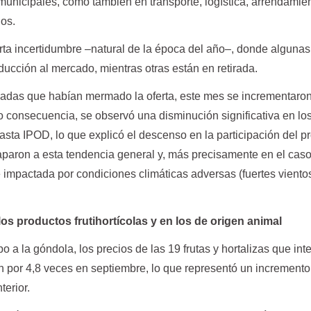
municipales, como también en transporte, logística, arrendamie
nos.
erta incertidumbre –natural de la época del año–, donde algunas
ucción al mercado, mientras otras están en retirada.
heladas que habían mermado la oferta, este mes se incrementaron
o consecuencia, se observó una disminución significativa en lo
asta IPOD, lo que explicó el descenso en la participación del pr
aparon a esta tendencia general y, más precisamente en el caso
 impactada por condiciones climáticas adversas (fuertes viento
os productos frutihortícolas y en los de origen animal
 a la góndola, los precios de las 19 frutas y hortalizas que int
n por 4,8 veces en septiembre, lo que representó un incremento
terior.