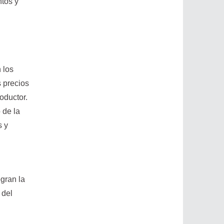
ntos y
 los
s precios
oductor.
 de la
s y
egran la
 del