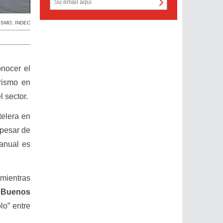
ISMO
,
INDEC
onocer el
rismo en
l sector.
telera en
 pesar de
ranual es
 mientras
e Buenos
lo” entre