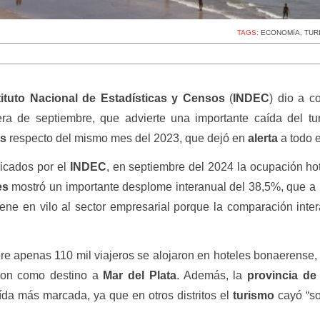
TAGS:
ECONOMíA
,
TUR
tituto Nacional de Estadísticas y Censos
(
INDEC
) dio a c
ra de septiembre, que advierte una importante caída del tu
es
respecto del mismo mes del 2023, que dejó en
alerta
a todo e
licados por el
INDEC
, en septiembre del 2024 la ocupación ho
es
mostró un importante desplome interanual del 38,5%, que a
ene en vilo al sector empresarial porque la comparación inte
e apenas 110 mil viajeros se alojaron en hoteles bonaerense,
eron como destino a
Mar del Plata
. Además, la
provincia d
ída más marcada, ya que en otros distritos el
turismo
cayó “so