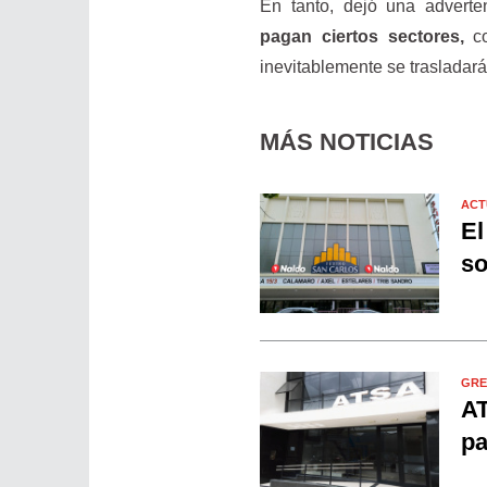
En tanto, dejó una adverten
pagan ciertos sectores,
co
inevitablemente se trasladará
MÁS NOTICIAS
ACT
El
so
GRE
AT
pa