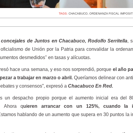
TAGS:
CHACABUCO
,
ORDENANZA FISCAL IMPOSIT
 concejales de Juntos en Chacabuco, Rodolfo Serritella
, 
oficialismo de Unión por la Patria para convalidar la ordenan
aumentos desmedidos" en tasas y alícuotas.
gresó hace una semana, y eso nos sorprendió, porque
el año p
zar a trabajar en marzo o abril.
Queríamos delinear con ant
 debates y consensos”, expresó a
Chacabuco En Red.
s un despacho propio porque el aumento inicial era del 
es. Ahora q
uieren arrancar con un 125%, cuando la in
Estamos hablando de un aumento que supera en 30 puntos la in