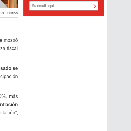
IVA
,
JUNTOS
se mostró
za fiscal
asado se
icipación
80%, más
flación
flación”,