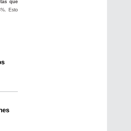
tas que
3%. Esto
os
nes