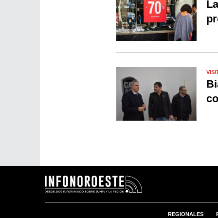
La
pr
VISI
Bi
co
REGIONALES