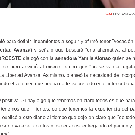
TAGS:
PRO
,
YAMILA 
ó para definir lineamientos a seguir y afirmó tener "vocación f
bertad Avanza)
y señaló que buscará "una alternativa al po
OROESTE
dialogó con la
senadora Yamila Alonso
quien se m
tido pero advirtió al mismo tiempo que "no se van a regala
La Libertad Avanza. Asimismo, planteó la necesidad de incorp
ando el volumen que podría darle, sobre todo en el interior bon
positiva. Si hay algo que tenemos en claro todos es que para
a tenemos que ir juntos, porque tenemos la experiencia del 
", explicó a este diario al tiempo que dejó en claro que "de to
za no va a ser con los ojos cerrados, entregando el partido y
era".