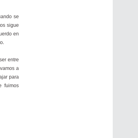
uando se
tos sigue
cuerdo en
o.
ser entre
 vamos a
ajar para
e fuimos