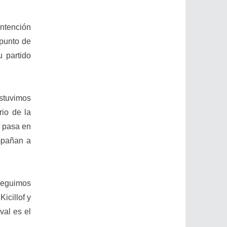
intención
 punto de
u partido
estuvimos
io de la
s pasa en
mpañan a
 seguimos
icillof y
val es el