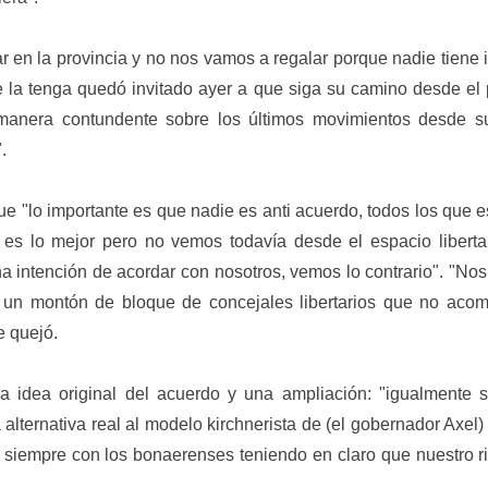
 en la provincia y no nos vamos a regalar porque nadie tiene 
ue la tenga quedó invitado ayer a que siga su camino desde el
e manera contundente sobre los últimos movimientos desde s
.
ue "lo importante es que nadie es anti acuerdo, todos los que 
s lo mejor pero no vemos todavía desde el espacio libertar
a intención de acordar con nosotros, vemos lo contrario". "No
un montón de bloque de concejales libertarios que no aco
e quejó.
n la idea original del acuerdo y una ampliación: "igualmente
alternativa real al modelo kirchnerista de (el gobernador Axel) K
siempre con los bonaerenses teniendo en claro que nuestro ri