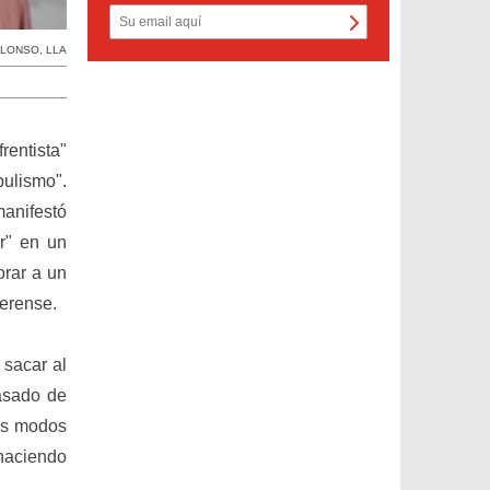
ALONSO
,
LLA
rentista"
pulismo".
anifestó
r" en un
orar a un
aerense.
 sacar al
pasado de
dos modos
 haciendo