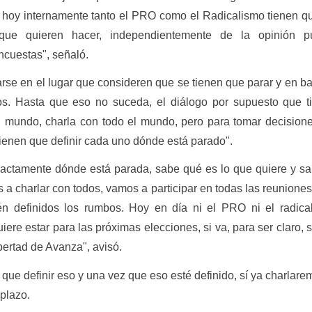
 hoy internamente tanto el PRO como el Radicalismo tienen qu
ue quieren hacer, independientemente de la opinión p
ncuestas", señaló.
se en el lugar que consideren que se tienen que parar y en b
os. Hasta que eso no suceda, el diálogo por supuesto que t
el mundo, charla con todo el mundo, pero para tomar decision
ienen que definir cada uno dónde está parado".
xactamente dónde está parada, sabe qué es lo que quiere y 
 a charlar con todos, vamos a participar en todas las reunione
én definidos los rumbos. Hoy en día ni el PRO ni el radica
iere estar para las próximas elecciones, si va, para ser claro, s
bertad de Avanza", avisó.
que definir eso y una vez que eso esté definido, sí ya charlar
plazo.