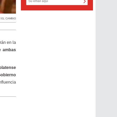
 EL CAMBIO
rán en la
de ambas
platense
 Gobierno
nfluencia