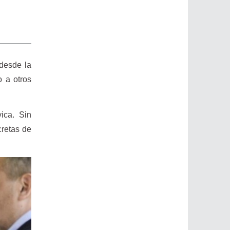
desde la
 a otros
ica. Sin
cretas de