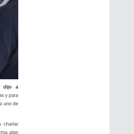
 dijo a
as y para
da uno de
 charlar
arma algo