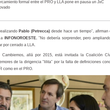
rcamiento formal entre el PRO y LLA pone en pausa un JxC
ovado
realizando
Pablo (Petrecca)
desde hace un tiempo", afirman 
n a
INFONOROESTE.
"No debería sorprender, pero ampliando
ar por cerrado a LLA.
r Cambiemos, allá por 2015, está invitada la Coalición Cív
res de la dirigencia "lilita" por la falta de definiciones con
UCR como en el PRO.