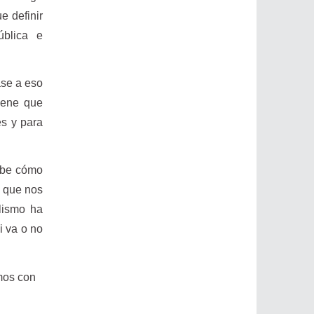
e definir
ública e
ase a eso
iene que
es y para
sabe cómo
s que nos
lismo ha
i va o no
emos con