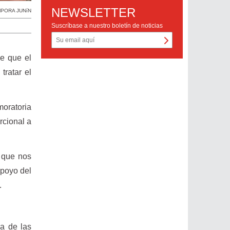
NEWSLETTER
MPORA JUNíN
Suscríbase a nuestro boletín de noticias
de que el
tratar el
oratoria
rcional a
d que nos
apoyo del
.
na de las