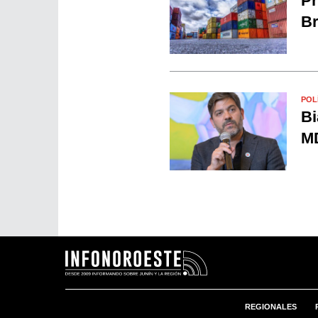
Pr
Br
POL
Bi
MD
REGIONALES