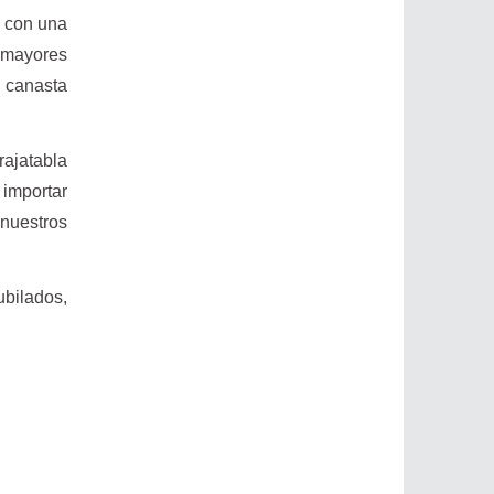
y con una
 mayores
 canasta
rajatabla
 importar
 nuestros
bilados,