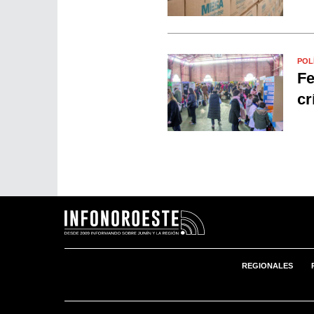
POL
Fe
cr
REGIONALES