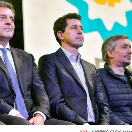
TAGS:
PERONISMO
,
UNIDAD
,
ELECC