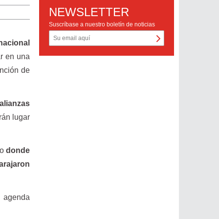
NEWSLETTER
Suscríbase a nuestro boletín de noticias
nacional
r en una
ención de
alianzas
rán lugar
no
donde
arajaron
a agenda