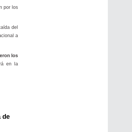
n por los
caída del
acional a
eron los
rá en la
a de