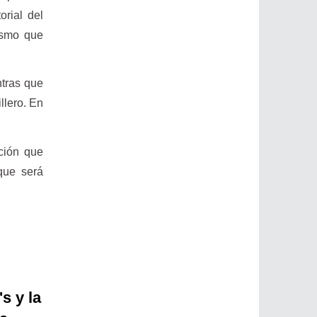
orial del
lismo que
ntras que
illero. En
ación que
que será
s y la