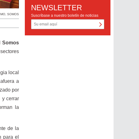
NEWSLETTER
SMO
,
SOMOS
Suscríbase a nuestro boletín de noticias
al
Somos
 sectores
gia local
 afuera a
ezado por
 y cerrar
forman la
nte de la
n para el