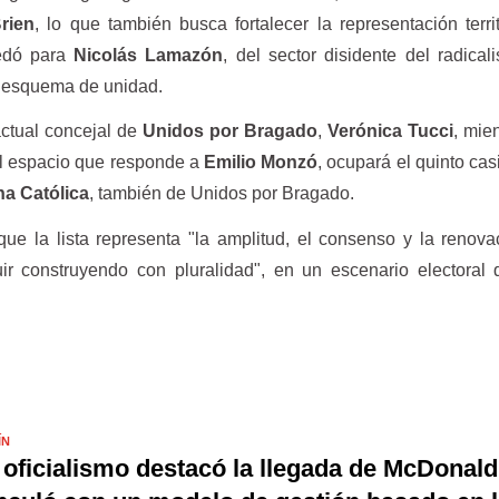
rien
, lo que también busca fortalecer la representación territ
uedó para
Nicolás Lamazón
, del sector disidente del radica
l esquema de unidad.
actual concejal de
Unidos por Bragado
,
Verónica Tucci
, mie
del espacio que responde a
Emilio Monzó
, ocupará el quinto cas
na Católica
, también de Unidos por Bragado.
que la lista representa "la amplitud, el consenso y la renov
r construyendo con pluralidad", en un escenario electoral 
ÍN
 oficialismo destacó la llegada de McDonald'