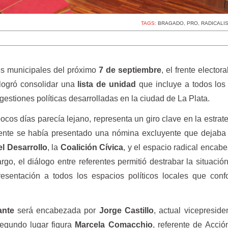
TAGS:
BRAGADO
,
PRO
,
RADICALI
es municipales del próximo
7 de septiembre
, el frente elector
ogró consolidar una
lista de unidad
que incluye a todos los
 gestiones políticas desarrolladas en la ciudad de La Plata.
cos días parecía lejano, representa un giro clave en la estrate
mente se había presentado una nómina excluyente que dejaba
l Desarrollo
, la
Coalición Cívica
, y el espacio radical encab
rgo, el diálogo entre referentes permitió destrabar la situación
resentación a todos los espacios políticos locales que con
ante
será encabezada por
Jorge Castillo
, actual vicepreside
segundo lugar figura
Marcela Comacchio
, referente de Acció