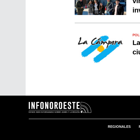
vi
in
POL
La
ci
REGIONALES