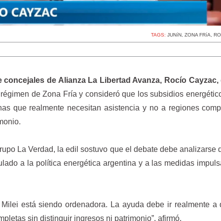
TAGS:
JUNíN
,
ZONA FRíA
,
RO
e concejales de Alianza La Libertad Avanza, Rocío Cayzac,
l régimen de Zona Fría y consideró que los subsidios energéti
onas que realmente necesitan asistencia y no a regiones comp
imonio.
rupo La Verdad, la edil sostuvo que el debate debe analizarse 
lado a la política energética argentina y a las medidas impul
r Milei está siendo ordenadora. La ayuda debe ir realmente a
letas sin distinguir ingresos ni patrimonio”, afirmó.