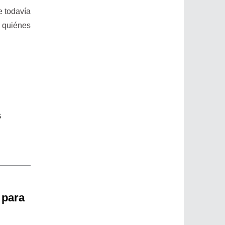
e todavía
r quiénes
s
 para