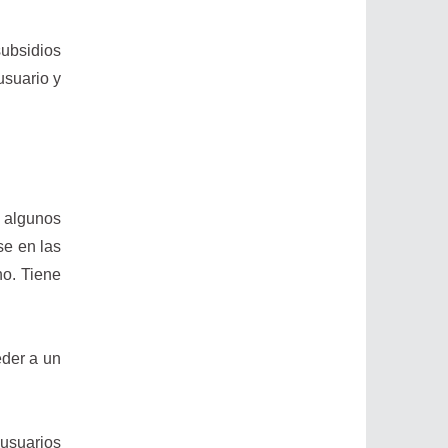
ubsidios
usuario y
a algunos
se en las
no. Tiene
eder a un
usuarios