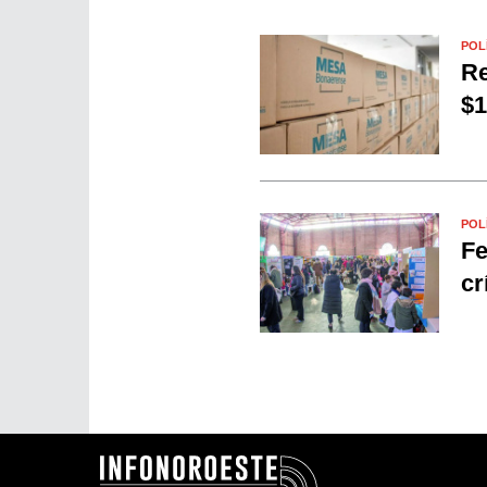
POL
Re
$1
POL
Fe
cr