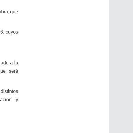
obra que
46, cuyos
nado a la
que será
distintos
cación y