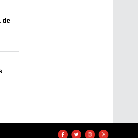
a de
s