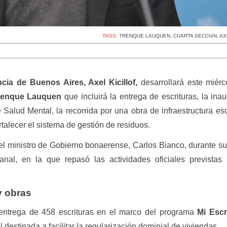
TAGS:
TRENQUE LAUQUEN
,
CUARTA SECCIóN
,
AX
cia de Buenos Aires, Axel Kicillof,
desarrollará este miérc
renque Lauquen
que incluirá la entrega de escrituras, la ina
Salud Mental, la recorrida por una obra de infraestructura esc
talecer el sistema de gestión de residuos.
 el ministro de Gobierno bonaerense, Carlos Bianco, durante su
nal, en la que repasó las actividades oficiales previstas 
y obras
 entrega de 458 escrituras en el marco del programa
Mi Escr
al destinada a facilitar la regularización dominial de viviendas.