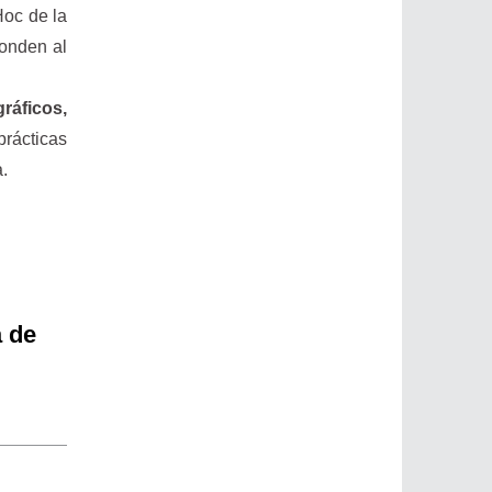
Hoc de la
ponden al
ráficos,
prácticas
a.
a de