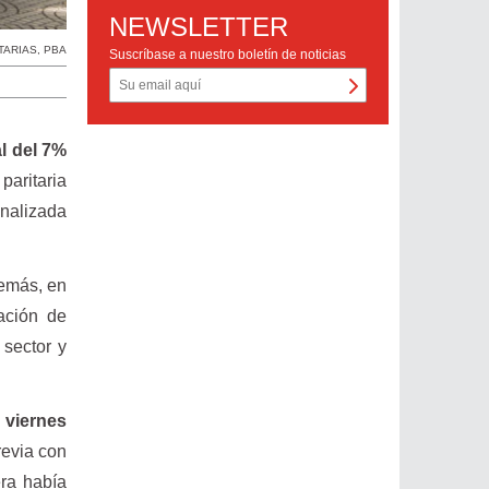
NEWSLETTER
TARIAS
,
PBA
Suscríbase a nuestro boletín de noticias
l del 7%
paritaria
analizada
emás, en
uación de
 sector y
viernes
revia con
era había