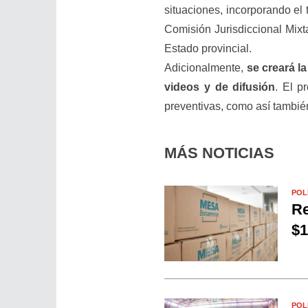
situaciones, incorporando el
Comisión Jurisdiccional Mix
Estado provincial.
Adicionalmente,
se creará l
videos y de difusión
. El p
preventivas, como así tambié
MÁS NOTICIAS
POL
Re
$1
POL