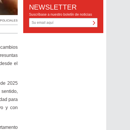
NEWSLETTER
Suscríbase a nuestro boletín de noticias
POLICIALES
s cambios
resuntas
 desde el
s de 2025
 sentido,
idad para
ivo y con
rtamento