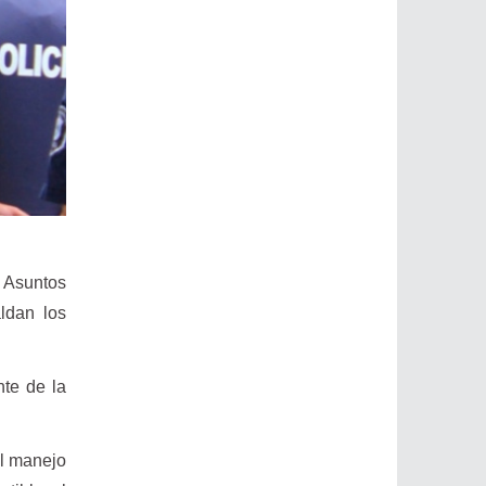
 Asuntos
ldan los
nte de la
al manejo