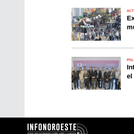
ACT
Ex
mu
POL
In
el