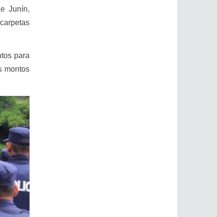
de Junín,
carpetas
ntos para
os montos