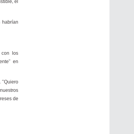
tible, el
s habrían
 con los
ente" en
 "Quiero
nuestros
ereses de