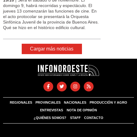
domingo 9, habrá recorridas y espectáculo. El
jueves 13 comenzarán las funciones de cine. En
el acto protocolar se presentará la Orquesta
Sinfónica Juvenil de la provincia de Buenos Aires.
Qué se hizo en el histórico edificio cultural.
Cargar más noticias
REGIONALES
PROVINCIALES
NACIONALES
PRODUCCIÓN Y AGRO
ENTREVISTAS
NOTA DE OPINIÓN
¿QUIÉNES SOMOS?
STAFF
CONTACTO