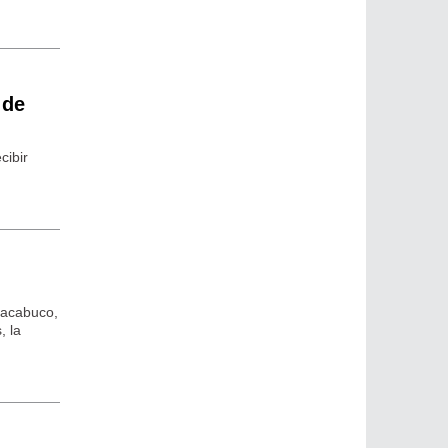
 de
cibir
Chacabuco,
, la