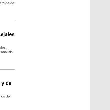
pérdida de
cejales
ales,
análisis
 y de
ios del