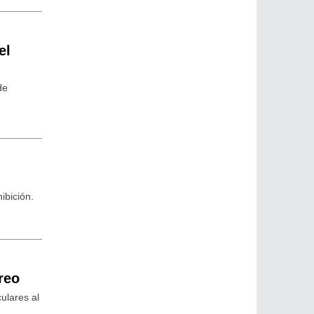
el
de
ibición.
reo
culares al