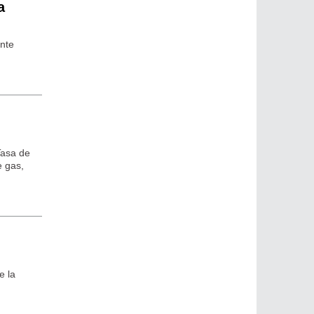
a
ante
Tasa de
e gas,
e la