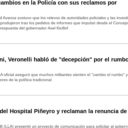
 cambios en la Policía con sus reclamos por
d Avanza sostuvo que los relevos de autoridades policiales y las inves
 produjeron tras los pedidos de informes que impulsó desde el Concej
respuesta del gobernador Axel Kicillof.
rni, Veronelli habló de "decepción" por el rumb
A oficial aseguró que muchos militantes sienten el "cambio el rumbo" y
es de la política tradicional.
 del Hospital Piñeyro y reclaman la renuncia de
lli (LLA) presentó un proyecto de comunicación para solicitar al gober