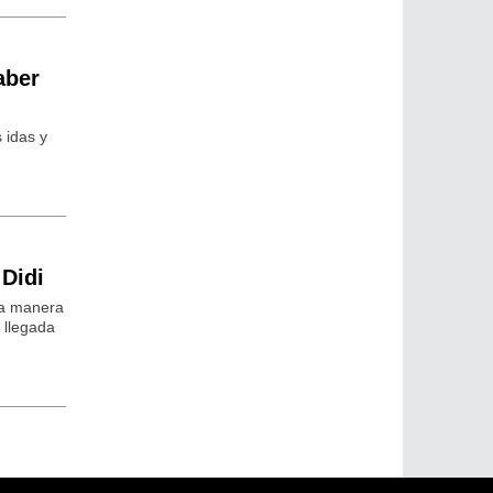
aber
 idas y
 Didi
una manera
a llegada