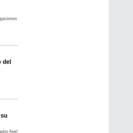
tigaciones
o
o del
 su
nador Axel