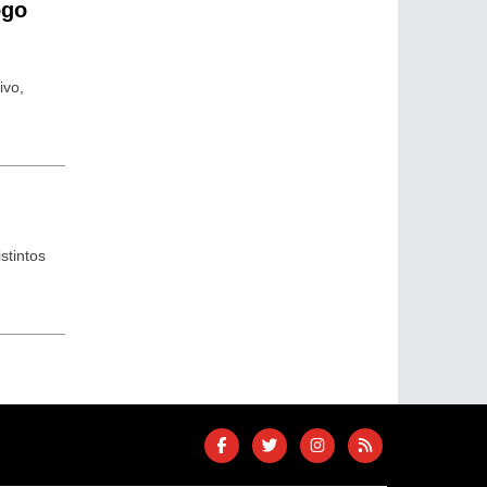
ogo
ivo,
stintos