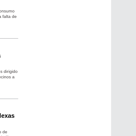
 consumo
 falta de
a
 dirigido
ecinos a
lexas
o de