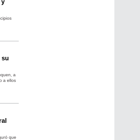
 y
cipios
 su
uquen, a
o a ellos
ral
eguró que