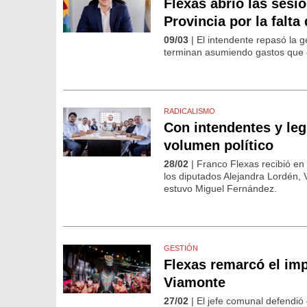
Flexas abrió las sesi
Provincia por la falta
09/03
| El intendente repasó la g
terminan asumiendo gastos que c
RADICALISMO
Con intendentes y leg
volumen político
28/02
| Franco Flexas recibió en
los diputados Alejandra Lordén, V
estuvo Miguel Fernández.
GESTIÓN
Flexas remarcó el im
Viamonte
27/02
| El jefe comunal defendió