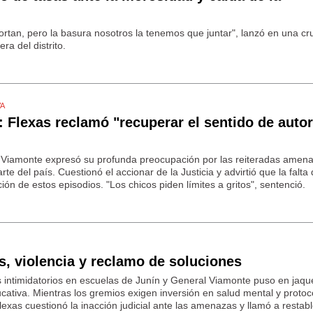
 cortan, pero la basura nosotros la tenemos que juntar", lanzó en una c
era del distrito.
VA
 Flexas reclamó "recuperar el sentido de auto
l Viamonte expresó su profunda preocupación por las reiteradas amen
arte del país. Cuestionó el accionar de la Justicia y advirtió que la falta
ón de estos episodios. "Los chicos piden límites a gritos", sentenció.
es, violencia y reclamo de soluciones
 intimidatorios en escuelas de Junín y General Viamonte puso en jaqu
cativa. Mientras los gremios exigen inversión en salud mental y protoc
exas cuestionó la inacción judicial ante las amenazas y llamó a restabl