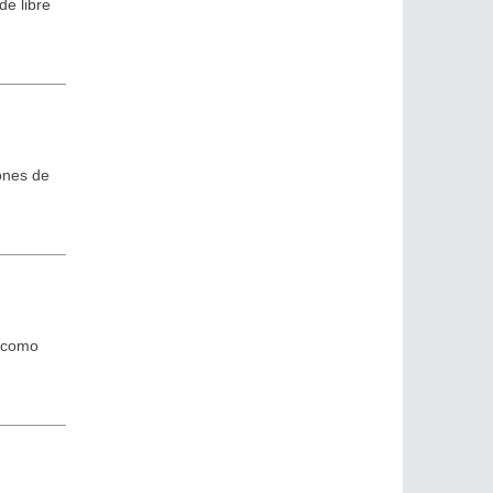
de libre
ones de
, como