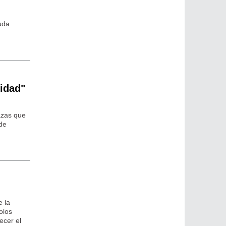
ruda
ridad"
azas que
 de
e la
olos
ecer el