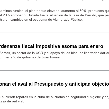
 caminos rurales, el planteo fue elevar el aumento al 30%, propuesta q
l 20% aprobado. Distinta fue la situación de la tasa de Barrido, que pa
istraron cambios en el esquema de Alumbrado Público.
rdenanza fiscal impositiva asoma para enero
 Somos, un sector de la UCR y el apoyo de los bloques libertarios daría
 primer año de gobierno de Juan Fiorini.
nan el aval al Presupuesto y anticipan objeci
 pusieron reparos en la suba de alícuotas en seguridad e higiene y obj
tasa de red vial.