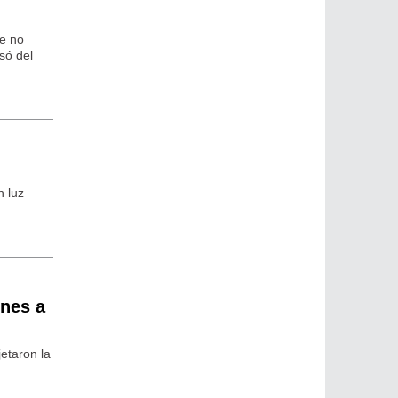
ue no
só del
n luz
ones a
etaron la