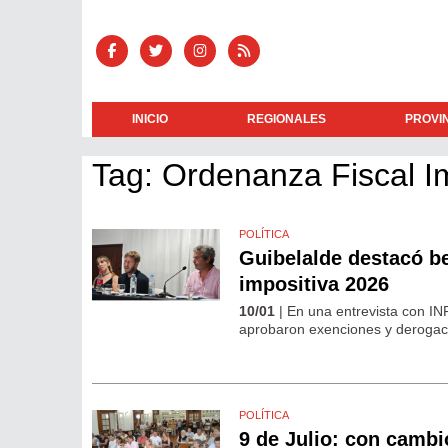
INICIO
REGIONALES
PROVI
Tag: Ordenanza Fiscal I
POLÍTICA
Guibelalde destacó be
impositiva 2026
10/01
| En una entrevista con I
aprobaron exenciones y derogacio
POLÍTICA
9 de Julio: con cambio