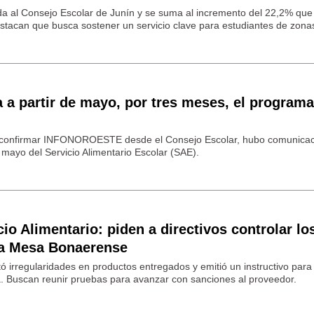
a al Consejo Escolar de Junín y se suma al incremento del 22,2% que
tacan que busca sostener un servicio clave para estudiantes de zonas
 a partir de mayo, por tres meses, el program
o confirmar INFONOROESTE desde el Consejo Escolar, hubo comunica
 mayo del Servicio Alimentario Escolar (SAE).
io Alimentario: piden a directivos controlar lo
a Mesa Bonaerense
ó irregularidades en productos entregados y emitió un instructivo para
a. Buscan reunir pruebas para avanzar con sanciones al proveedor.