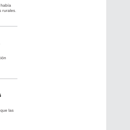
 había
 rurales.
a
ción
s
 que las