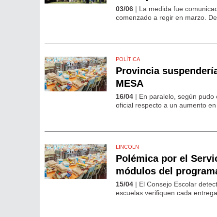
03/06
| La medida fue comunicad
comenzado a regir en marzo. Des
POLÍTICA
Provincia suspendería
MESA
16/04
| En paralelo, según pud
oficial respecto a un aumento en
LINCOLN
Polémica por el Servic
módulos del program
15/04
| El Consejo Escolar detect
escuelas verifiquen cada entreg