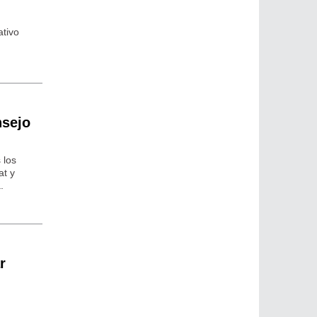
ativo
nsejo
 los
at y
.
r