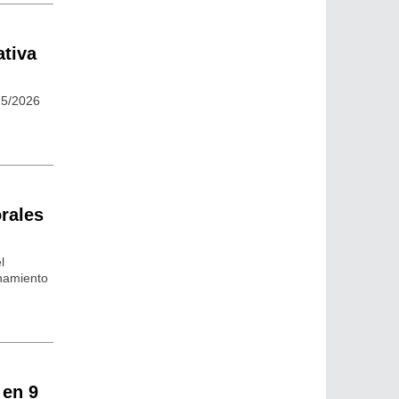
ativa
25/2026
orales
l
namiento
 en 9