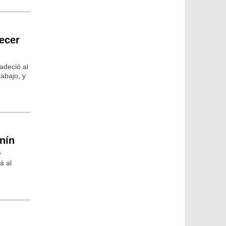
ecer
adeció al
abajo, y
nín
r
á al