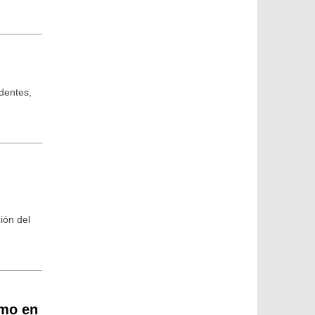
ndentes,
ión del
smo en