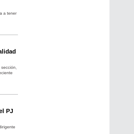
a a tener
alidad
 sección,
eciente
el PJ
irigente