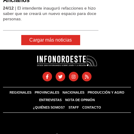
24/12
| El intendente inauguró refacciones e hizo
saber que se creará un nuevo espacio para doce
personas.
Cargar más noticias
REGIONALES
PROVINCIALES
NACIONALES
PRODUCCIÓN Y AGRO
ENTREVISTAS
NOTA DE OPINIÓN
¿QUIÉNES SOMOS?
STAFF
CONTACTO