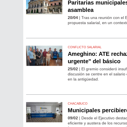
Paritarias municipale
asamblea
20/04
| Tras una reunión con el E
propuesta salarial, en un context
CONFLICTO SALARIAL
Ameghino: ATE rechaz
urgente" del básico
25/02
| El gremio consideró insu
discusión se centre en el salari
en la antigüedad.
CHACABUCO
Municipales percibie
09/02
| Desde el Ejecutivo desta
eficiente y austera de los recurs