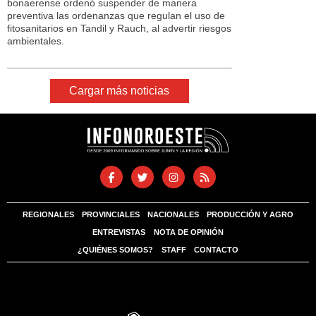
bonaerense ordenó suspender de manera
preventiva las ordenanzas que regulan el uso de
fitosanitarios en Tandil y Rauch, al advertir riesgos
ambientales.
Cargar más noticias
REGIONALES
PROVINCIALES
NACIONALES
PRODUCCIÓN Y AGRO
ENTREVISTAS
NOTA DE OPINIÓN
¿QUIÉNES SOMOS?
STAFF
CONTACTO