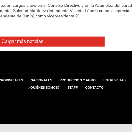
parán cargos clave en el Consejo Directivo y en la Asamblea del partid
idente, Soledad Martínez (Intendente Vicente López) como vicepreside
tendente de Junín) como vicepresidente 2º.
Cargar más noticias
PROVINCIALES
NACIONALES
PRODUCCIÓN Y AGRO
ENTREVISTAS
¿QUIÉNES SOMOS?
STAFF
CONTACTO