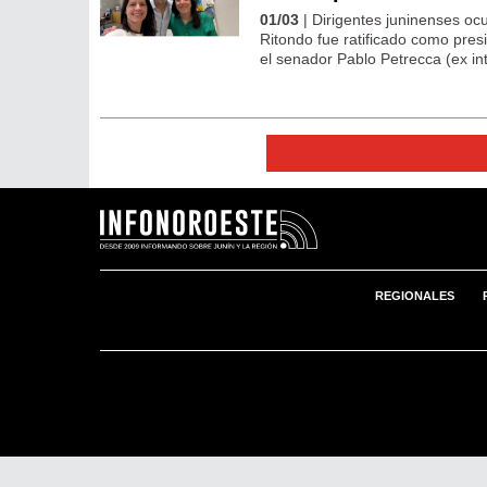
01/03
| Dirigentes juninenses ocu
Ritondo fue ratificado como pres
el senador Pablo Petrecca (ex in
REGIONALES