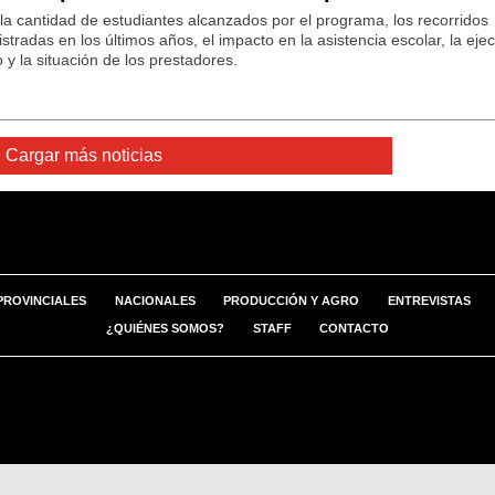
 la cantidad de estudiantes alcanzados por el programa, los recorridos
stradas en los últimos años, el impacto en la asistencia escolar, la eje
 y la situación de los prestadores.
Cargar más noticias
PROVINCIALES
NACIONALES
PRODUCCIÓN Y AGRO
ENTREVISTAS
¿QUIÉNES SOMOS?
STAFF
CONTACTO