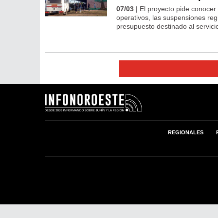
07/03
| El proyecto pide conocer
operativos, las suspensiones regi
presupuesto destinado al servicio
REGIONALES