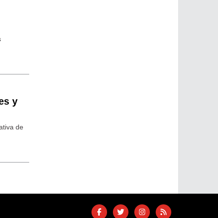
s
es y
ativa de