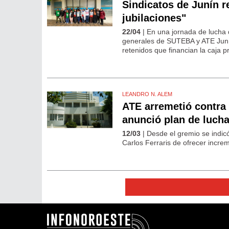
Sindicatos de Junín r
jubilaciones"
22/04
| En una jornada de lucha q
generales de SUTEBA y ATE Junín 
retenidos que financian la caja pr
LEANDRO N. ALEM
ATE arremetió contra F
anunció plan de luch
12/03
| Desde el gremio se indic
Carlos Ferraris de ofrecer increm