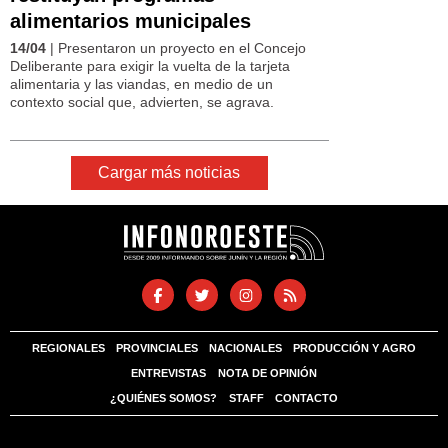
alimentarios municipales
14/04
| Presentaron un proyecto en el Concejo
Deliberante para exigir la vuelta de la tarjeta
alimentaria y las viandas, en medio de un
contexto social que, advierten, se agrava.
Cargar más noticias
REGIONALES
PROVINCIALES
NACIONALES
PRODUCCIÓN Y AGRO
ENTREVISTAS
NOTA DE OPINIÓN
¿QUIÉNES SOMOS?
STAFF
CONTACTO