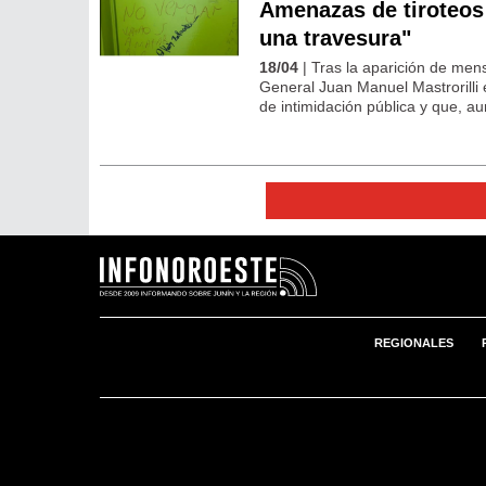
Amenazas de tiroteos
una travesura"
18/04
| Tras la aparición de mens
General Juan Manuel Mastrorilli
de intimidación pública y que, a
REGIONALES