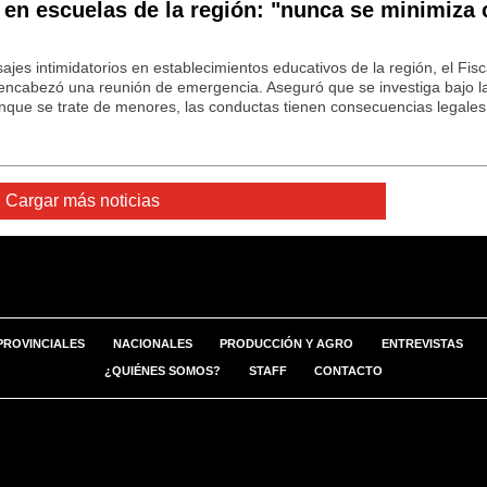
 en escuelas de la región: "nunca se minimiza
ajes intimidatorios en establecimientos educativos de la región, el Fisc
 encabezó una reunión de emergencia. Aseguró que se investiga bajo la
unque se trate de menores, las conductas tienen consecuencias legales
Cargar más noticias
PROVINCIALES
NACIONALES
PRODUCCIÓN Y AGRO
ENTREVISTAS
¿QUIÉNES SOMOS?
STAFF
CONTACTO