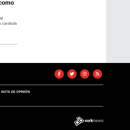
 como
al
 carátula
.
NOTA DE OPINIÓN