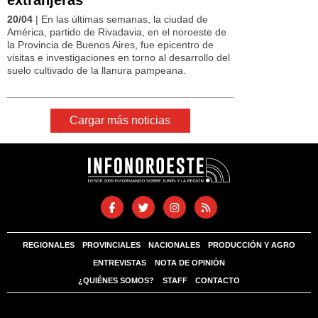
20/04
| En las últimas semanas, la ciudad de
América, partido de Rivadavia, en el noroeste de
la Provincia de Buenos Aires, fue epicentro de
visitas e investigaciones en torno al desarrollo del
suelo cultivado de la llanura pampeana.
Cargar más noticias
REGIONALES
PROVINCIALES
NACIONALES
PRODUCCIÓN Y AGRO
ENTREVISTAS
NOTA DE OPINIÓN
¿QUIÉNES SOMOS?
STAFF
CONTACTO