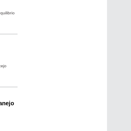
uilibrio
cejo
anejo