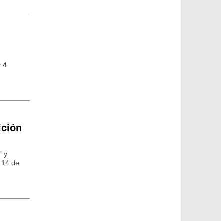
y 4
ición
” y
o 14 de