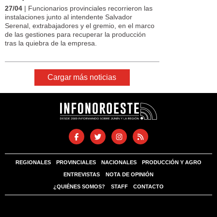
27/04
| Funcionarios provinciales recorrieron las
instalaciones junto al intendente Salvador
Serenal, extrabajadores y el gremio, en el marco
de las gestiones para recuperar la producción
tras la quiebra de la empresa.
Cargar más noticias
REGIONALES
PROVINCIALES
NACIONALES
PRODUCCIÓN Y AGRO
ENTREVISTAS
NOTA DE OPINIÓN
¿QUIÉNES SOMOS?
STAFF
CONTACTO