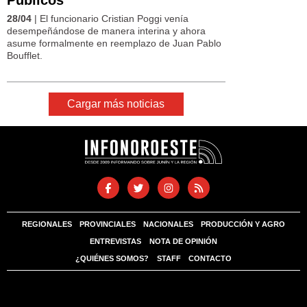
28/04
| El funcionario Cristian Poggi venía
desempeñándose de manera interina y ahora
asume formalmente en reemplazo de Juan Pablo
Boufflet.
Cargar más noticias
REGIONALES
PROVINCIALES
NACIONALES
PRODUCCIÓN Y AGRO
ENTREVISTAS
NOTA DE OPINIÓN
¿QUIÉNES SOMOS?
STAFF
CONTACTO