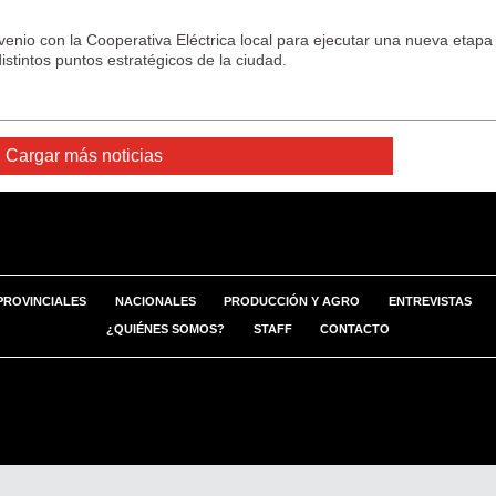
venio con la Cooperativa Eléctrica local para ejecutar una nueva etapa
stintos puntos estratégicos de la ciudad.
Cargar más noticias
PROVINCIALES
NACIONALES
PRODUCCIÓN Y AGRO
ENTREVISTAS
¿QUIÉNES SOMOS?
STAFF
CONTACTO