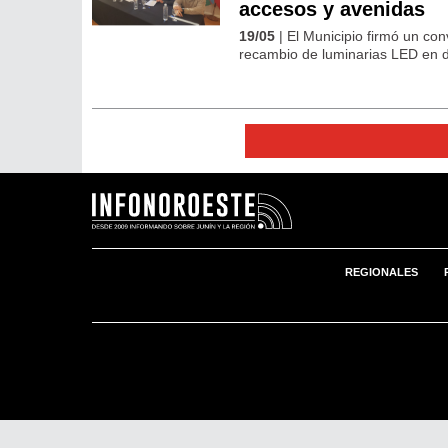
accesos y avenidas
19/05
| El Municipio firmó un con
recambio de luminarias LED en di
REGIONALES