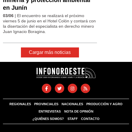
en Junín
03/06
| El encuentro se realizará el próximo
viernes 5 de junio en el Hotel Colón y contará con
la disertación del especialista en derecho minero
Juan Ignacio Boragina.
Cargar más noticias
REGIONALES
PROVINCIALES
NACIONALES
PRODUCCIÓN Y AGRO
ENTREVISTAS
NOTA DE OPINIÓN
¿QUIÉNES SOMOS?
STAFF
CONTACTO