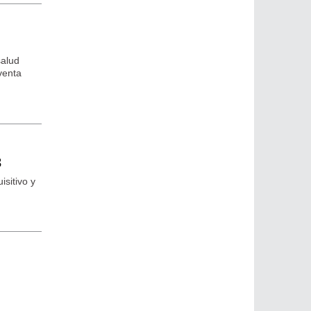
salud
venta
3
sitivo y