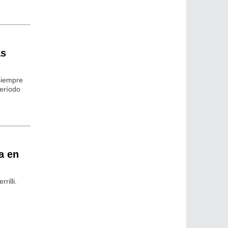
as
 siempre
período
a en
rilli.