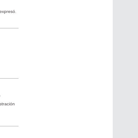
 expresó.
o
stración