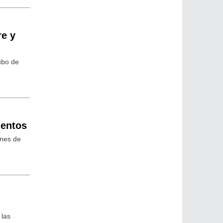
re y
ubo de
ientos
ones de
 las