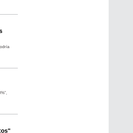
s
podría
8%”,
tos"