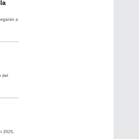
la
Llegarán a
o del
n 2025,