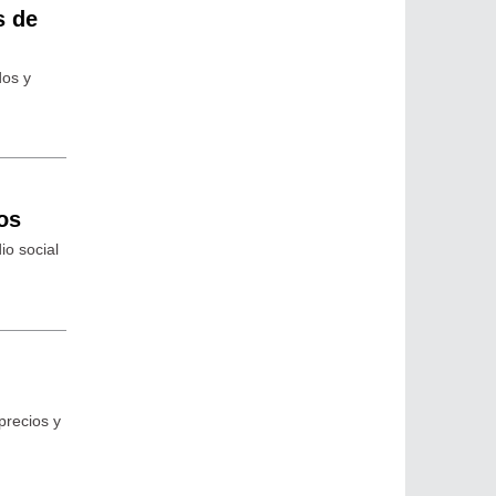
s de
dos y
os
io social
precios y