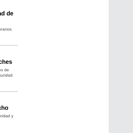
ad de
rarios.
iches
es de
guridad.
cho
ridad y