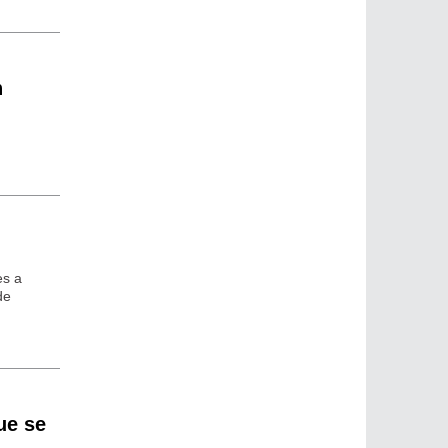
n
es a
de
ue se