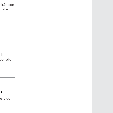
nirán con
ial e
 los
por ello
n
es y de