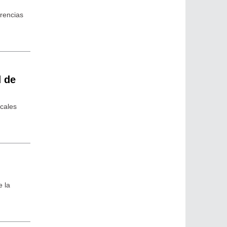
erencias
d de
ocales
e la