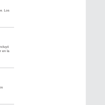
re. Los
oncluyó
 en la
os