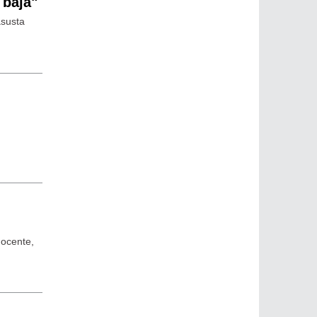
 baja"
asusta
docente,