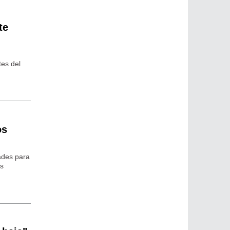
te
tes del
os
tades para
ás