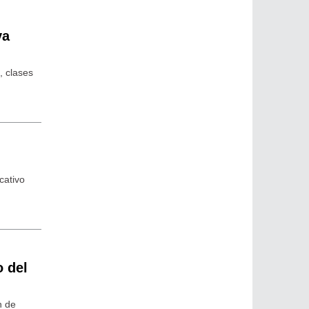
va
, clases
cativo
o del
n de