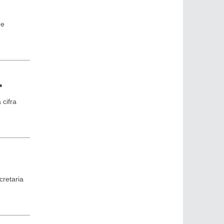
de
"
cifra
cretaria