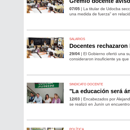
Gremio docente avisó 
07/05
| La titular de Udocba secc
una medida de fuerza" en relación
SALARIOS
Docentes rechazaron l
29/04
| El Gobierno ofertó una s
consideraron insuficiente ya qu
SINDICATO DOCENTE
"La educación será ám
12/03
| Encabezados por Alejandr
se realizó en Junín un encuentro 
POLÍTICA