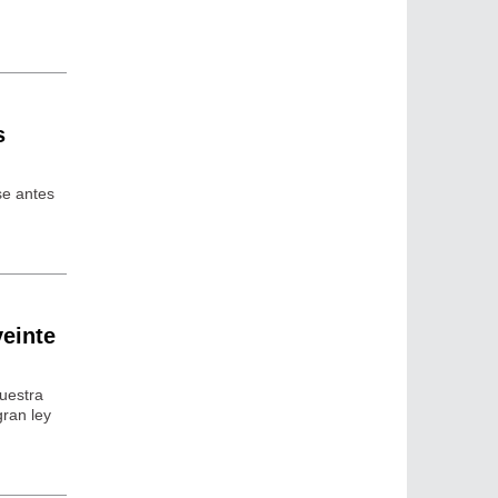
s
se antes
veinte
uestra
ran ley